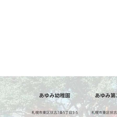
あゆみ幼稚園
あゆみ第
札幌市東区伏古7条5丁目5-5
札幌市東区伏古9