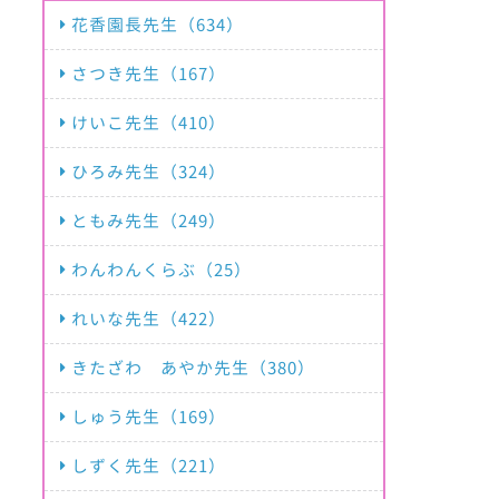
花香園長先生（634）
さつき先生（167）
けいこ先生（410）
ひろみ先生（324）
ともみ先生（249）
わんわんくらぶ（25）
れいな先生（422）
きたざわ あやか先生（380）
しゅう先生（169）
しずく先生（221）