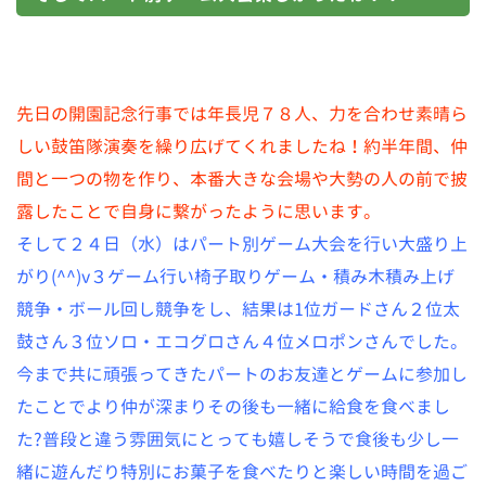
先日の開園記念行事では年長児７８人、力を合わせ素晴ら
しい鼓笛隊演奏を繰り広げてくれましたね！約半年間、仲
間と一つの物を作り、本番大きな会場や大勢の人の前で披
露したことで自身に繋がったように思います。
そして２４日（水）はパート別ゲーム大会を行い大盛り上
がり(^^)v３ゲーム行い椅子取りゲーム・積み木積み上げ
競争・ボール回し競争をし、結果は1位ガードさん２位太
鼓さん３位ソロ・エコグロさん４位メロポンさんでした。
今まで共に頑張ってきたパートのお友達とゲームに参加し
たことでより仲が深まりその後も一緒に給食を食べまし
た?普段と違う雰囲気にとっても嬉しそうで食後も少し一
緒に遊んだり特別にお菓子を食べたりと楽しい時間を過ご