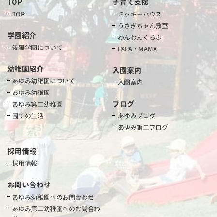
TOP
子育て支援
TOP
ミッキーハウス
うさぎちゃん教室
学園紹介
わんわんくらぶ
後藤学園について
PAPA・MAMA
幼稚園紹介
入園案内
あゆみ幼稚園について
入園案内
あゆみ幼稚園
ブログ
あゆみ第二幼稚園
園での生活
あゆみブログ
あゆみ第二ブログ
採用情報
採用情報
お問い合わせ
あゆみ幼稚園へのお問合わせ
あゆみ第二幼稚園へのお問合わ