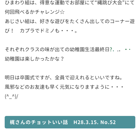
ひまわり組は、得意な運動でお部屋にて“縄跳び大会”にて
何回飛べるかチャレンジ☆
あじさい組は、好きな遊びをたくさん出してのコーナー遊
び！ カプラでドミノも・・・。
それぞれクラスの味が出ての幼稚園生活最終日
?
．
.
．
・
･
幼稚園は楽しかったかな？
明日は卒園式ですが、全員で迎えれるといいですね。
風邪などのお友達も早く元気になりますように・・・
(^_^)/
梶さんのチョットいい話 H28.3.15. No.52