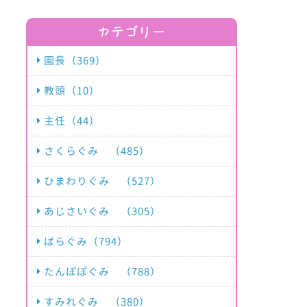
カテゴリー
園長（369）
教頭（10）
主任（44）
さくらぐみ （485）
ひまわりぐみ （527）
あじさいぐみ （305）
ばらぐみ（794）
たんぽぽぐみ （788）
すみれぐみ （380）