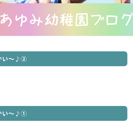
あゆみ幼稚園ブロ
かい〜♪②
かい〜♪①