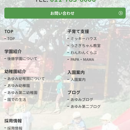
お問い合わせ
TOP
子育て支援
TOP
ミッキーハウス
うさぎちゃん教室
学園紹介
わんわんくらぶ
後藤学園について
PAPA・MAMA
幼稚園紹介
入園案内
あゆみ幼稚園について
入園案内
あゆみ幼稚園
ブログ
あゆみ第二幼稚園
園での生活
あゆみブログ
あゆみ第二ブログ
採用情報
採用情報