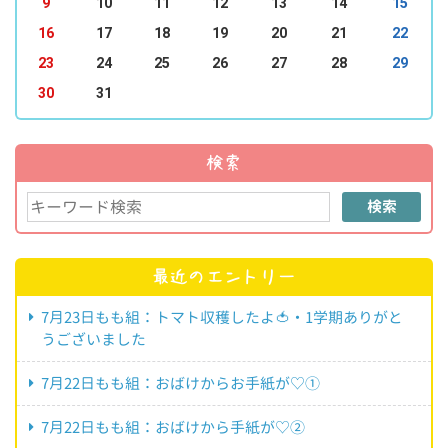
9
10
11
12
13
14
15
16
17
18
19
20
21
22
23
24
25
26
27
28
29
30
31
検索
検索
最近のエントリー
7月23日もも組：トマト収穫したよ🍅・1学期ありがと
うございました
7月22日もも組：おばけからお手紙が♡①
7月22日もも組：おばけから手紙が♡②