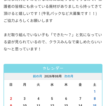
護者の皆様にも余っている廃材がありましたら持ってきて
頂けると嬉しいです！(牛乳パックなど大募集です！！)
ご協力よろしくお願いします
まだ取り組んでいない子も「できた～？」と気になってい
る姿が見られているので、クラスみんなで楽しめたらいい
な～と思っています！
カレンダー
前の月
2026年08月
次の月
日
月
火
水
木
金
土
1
2
3
4
5
6
7
8
9
10
11
12
13
14
15